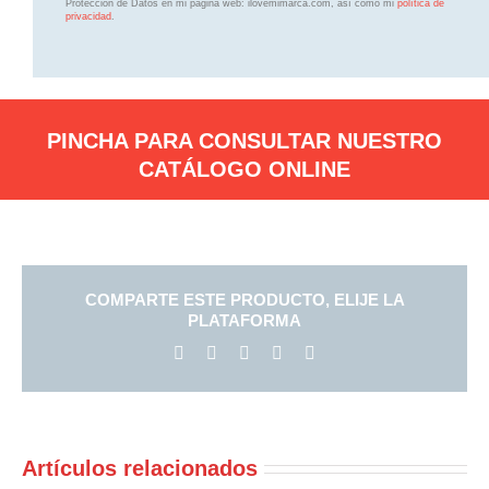
Protección de Datos en mi página web: ilovemimarca.com, así como mi
política de
privacidad
.
PINCHA PARA CONSULTAR NUESTRO
CATÁLOGO ONLINE
COMPARTE ESTE PRODUCTO, ELIJE LA
PLATAFORMA
Facebook
X
LinkedIn
Pinterest
Correo
electrónico
Artículos relacionados