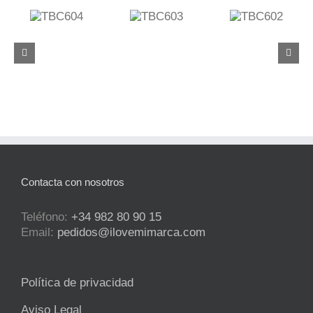
C604
TBC603
TBC602
TBC637
Contacta con nosotros
Teléfono:
+34 982 80 90 15
Email:
pedidos@ilovemimarca.com
Política de privacidad
Aviso Legal