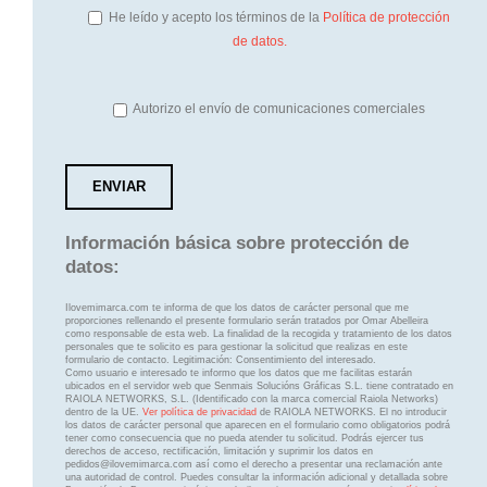
He leído y acepto los términos de la
Política de protección
de datos.
Autorizo el envío de comunicaciones comerciales
Información básica sobre protección de
datos:
Ilovemimarca.com te informa de que los datos de carácter personal que me
proporciones rellenando el presente formulario serán tratados por Omar Abelleira
como responsable de esta web. La finalidad de la recogida y tratamiento de los datos
personales que te solicito es para gestionar la solicitud que realizas en este
formulario de contacto. Legitimación: Consentimiento del interesado.
Como usuario e interesado te informo que los datos que me facilitas estarán
ubicados en el servidor web que Senmais Solucións Gráficas S.L. tiene contratado en
RAIOLA NETWORKS, S.L. (Identificado con la marca comercial Raiola Networks)
dentro de la UE.
Ver política de privacidad
de RAIOLA NETWORKS. El no introducir
los datos de carácter personal que aparecen en el formulario como obligatorios podrá
tener como consecuencia que no pueda atender tu solicitud. Podrás ejercer tus
derechos de acceso, rectificación, limitación y suprimir los datos en
pedidos@ilovemimarca.com así como el derecho a presentar una reclamación ante
una autoridad de control. Puedes consultar la información adicional y detallada sobre