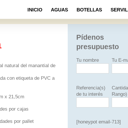
INICIO
AGUAS
BOTELLAS
SERVI
Pídenos
1
presupuesto
Tu nombre
Tu E-ma
l natural del manantial de
da con etiqueta de PVC a
Referencia(s)
Cantida
de tu interés
Rango)
m x 21,5cm
des por cajas
dades por pallet
[honeypot email-713]