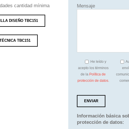
idades cantidad mínima
Mensaje
ILLA DISEÑO TBC151
TÉCNICA TBC151
He leído y
Au
acepto los términos
enví
de la
Política de
comunic
protección de datos.
comer
Información básica so
protección de datos: