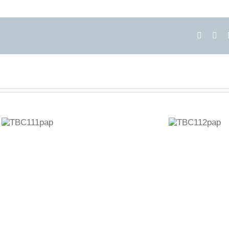
Facebo
X
TBC112pap
TBC112pvc