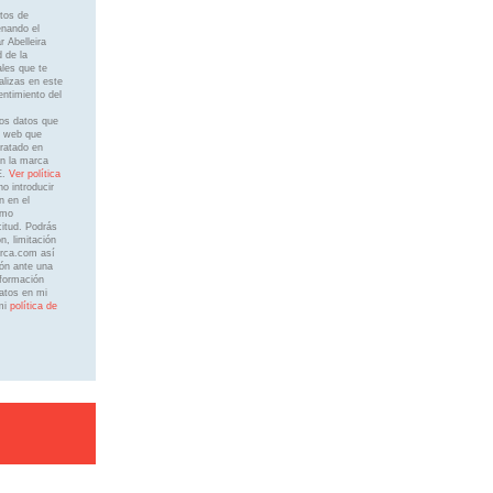
tos de
enando el
 Abelleira
 de la
ales que te
ealizas en este
entimiento del
los datos que
r web que
ratado en
n la marca
E.
Ver política
introducir
n en el
omo
itud. Podrás
n, limitación
arca.com así
ón ante una
nformación
Datos en mi
mi
política de