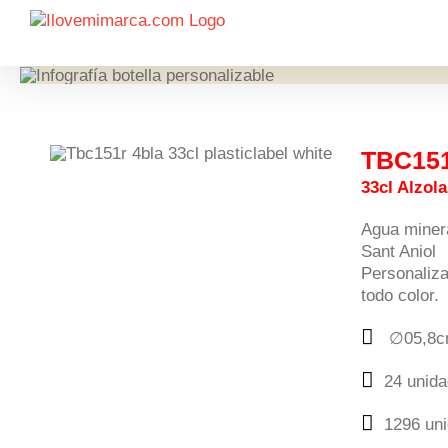
Saltar
al
contenido
TBC15
33cl Alzola
Agua minera
Sant Aniol
Personaliza
todo color.
∅05,8c
24 unida
1296 uni