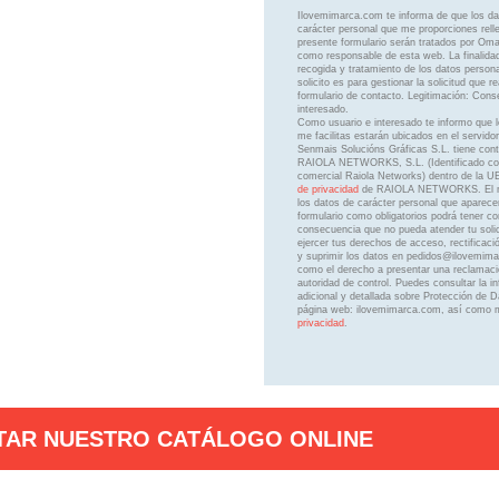
Ilovemimarca.com te informa de que los da
carácter personal que me proporciones rell
presente formulario serán tratados por Omar
como responsable de esta web. La finalidad
recogida y tratamiento de los datos person
solicito es para gestionar la solicitud que r
formulario de contacto. Legitimación: Cons
interesado.
Como usuario e interesado te informo que 
me facilitas estarán ubicados en el servido
Senmais Solucións Gráficas S.L. tiene cont
RAIOLA NETWORKS, S.L. (Identificado co
comercial Raiola Networks) dentro de la U
de privacidad
de RAIOLA NETWORKS. El no 
los datos de carácter personal que aparece
formulario como obligatorios podrá tener c
consecuencia que no pueda atender tu solic
ejercer tus derechos de acceso, rectificació
y suprimir los datos en pedidos@ilovemim
como el derecho a presentar una reclamaci
autoridad de control. Puedes consultar la i
adicional y detallada sobre Protección de 
página web: ilovemimarca.com, así como 
privacidad
.
TAR NUESTRO CATÁLOGO ONLINE