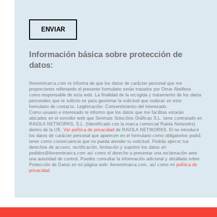
Información básica sobre protección de
datos:
Ilovemimarca.com te informa de que los datos de carácter personal que me
proporciones rellenando el presente formulario serán tratados por Omar Abelleira
como responsable de esta web. La finalidad de la recogida y tratamiento de los datos
personales que te solicito es para gestionar la solicitud que realizas en este
formulario de contacto. Legitimación: Consentimiento del interesado.
Como usuario e interesado te informo que los datos que me facilitas estarán
ubicados en el servidor web que Senmais Solucións Gráficas S.L. tiene contratado en
RAIOLA NETWORKS, S.L. (Identificado con la marca comercial Raiola Networks)
dentro de la UE.
Ver política de privacidad
de RAIOLA NETWORKS. El no introducir
los datos de carácter personal que aparecen en el formulario como obligatorios podrá
tener como consecuencia que no pueda atender tu solicitud. Podrás ejercer tus
derechos de acceso, rectificación, limitación y suprimir los datos en
pedidos@ilovemimarca.com así como el derecho a presentar una reclamación ante
una autoridad de control. Puedes consultar la información adicional y detallada sobre
Protección de Datos en mi página web: ilovemimarca.com, así como mi
política de
privacidad
.