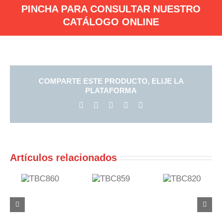
PINCHA PARA CONSULTAR NUESTRO
CATÁLOGO ONLINE
COMPARTE ESTE PRODUCTO, ELIJE LA
PLATAFORMA
Facebook
X
LinkedIn
Pinterest
Correo
electrónico
Artículos relacionados
C860
TBC859
TBC820
TBC819