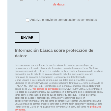
de datos.
Autorizo el envío de comunicaciones comerciales
Información básica sobre protección de
datos:
Ilovemimarca.com te informa de que los datos de carácter personal que me
proporciones rellenando el presente formulario serán tratados por Omar Abelleira
como responsable de esta web. La finalidad de la recogida y tratamiento de los datos
personales que te solicito es para gestionar la solicitud que realizas en este
formulario de contacto. Legitimación: Consentimiento del interesado.
Como usuario e interesado te informo que los datos que me facilitas estarán
ubicados en el servidor web que Senmais Solucións Gráficas S.L. tiene contratado en
RAIOLA NETWORKS, S.L. (Identificado con la marca comercial Raiola Networks)
dentro de la UE.
Ver política de privacidad
de RAIOLA NETWORKS. El no introducir
los datos de carácter personal que aparecen en el formulario como obligatorios podrá
tener como consecuencia que no pueda atender tu solicitud. Podrás ejercer tus
derechos de acceso, rectificación, limitación y suprimir los datos en
pedidos@ilovemimarca.com así como el derecho a presentar una reclamación ante
una autoridad de control. Puedes consultar la información adicional y detallada sobre
Protección de Datos en mi página web: ilovemimarca.com, así como mi
política de
privacidad
.