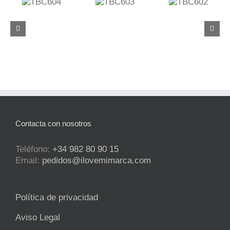
C604
TBC603
TBC602
TBC637
Contacta con nosotros
Teléfono:
+34 982 80 90 15
Email:
pedidos@ilovemimarca.com
Política de privacidad
Aviso Legal