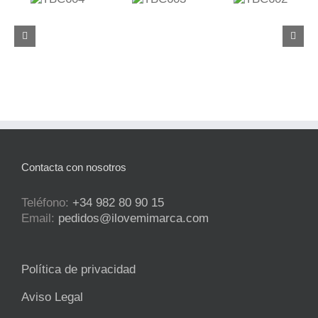
C604
TBC603
TBC602
TBC637
Contacta con nosotros
Teléfono:
+34 982 80 90 15
Email:
pedidos@ilovemimarca.com
Política de privacidad
Aviso Legal