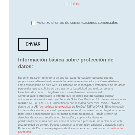
de datos.
Autorizo el envío de comunicaciones comerciales
Información básica sobre protección de
datos:
Ilovemimarca.com te informa de que los datos de carácter personal que me
proporciones rellenando el presente formulario serán tratados por Omar Abelleira
como responsable de esta web. La finalidad de la recogida y tratamiento de los datos
personales que te solicito es para gestionar la solicitud que realizas en este
formulario de contacto. Legitimación: Consentimiento del interesado.
Como usuario e interesado te informo que los datos que me facilitas estarán
ubicados en el servidor web que Senmais Solucións Gráficas S.L. tiene contratado en
RAIOLA NETWORKS, S.L. (Identificado con la marca comercial Raiola Networks)
dentro de la UE.
Ver política de privacidad
de RAIOLA NETWORKS. El no introducir
los datos de carácter personal que aparecen en el formulario como obligatorios podrá
tener como consecuencia que no pueda atender tu solicitud. Podrás ejercer tus
derechos de acceso, rectificación, limitación y suprimir los datos en
pedidos@ilovemimarca.com así como el derecho a presentar una reclamación ante
una autoridad de control. Puedes consultar la información adicional y detallada sobre
Protección de Datos en mi página web: ilovemimarca.com, así como mi
política de
privacidad
.