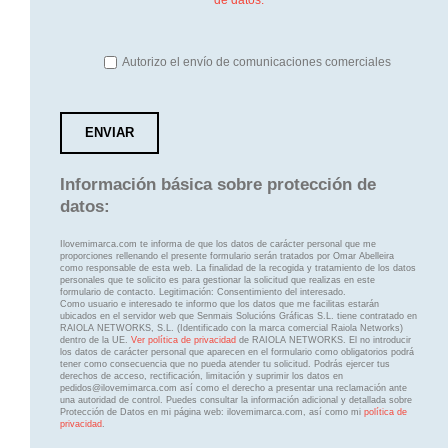
Autorizo el envío de comunicaciones comerciales
Información básica sobre protección de
datos:
Ilovemimarca.com te informa de que los datos de carácter personal que me
proporciones rellenando el presente formulario serán tratados por Omar Abelleira
como responsable de esta web. La finalidad de la recogida y tratamiento de los datos
personales que te solicito es para gestionar la solicitud que realizas en este
formulario de contacto. Legitimación: Consentimiento del interesado.
Como usuario e interesado te informo que los datos que me facilitas estarán
ubicados en el servidor web que Senmais Solucións Gráficas S.L. tiene contratado en
RAIOLA NETWORKS, S.L. (Identificado con la marca comercial Raiola Networks)
dentro de la UE.
Ver política de privacidad
de RAIOLA NETWORKS. El no introducir
los datos de carácter personal que aparecen en el formulario como obligatorios podrá
tener como consecuencia que no pueda atender tu solicitud. Podrás ejercer tus
derechos de acceso, rectificación, limitación y suprimir los datos en
pedidos@ilovemimarca.com así como el derecho a presentar una reclamación ante
una autoridad de control. Puedes consultar la información adicional y detallada sobre
Protección de Datos en mi página web: ilovemimarca.com, así como mi
política de
privacidad
.