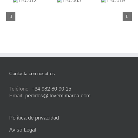
C612
TBC665
TBC619
TBC618
Contacta con nosotros
Teléfono:
+34 982 80 90 15
Email:
pedidos@ilovemimarca.com
Política de privacidad
Aviso Legal