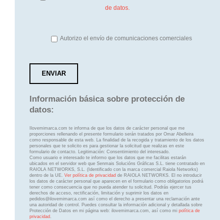
de datos.
Autorizo el envío de comunicaciones comerciales
Información básica sobre protección de
datos:
Ilovemimarca.com te informa de que los datos de carácter personal que me
proporciones rellenando el presente formulario serán tratados por Omar Abelleira
como responsable de esta web. La finalidad de la recogida y tratamiento de los datos
personales que te solicito es para gestionar la solicitud que realizas en este
formulario de contacto. Legitimación: Consentimiento del interesado.
Como usuario e interesado te informo que los datos que me facilitas estarán
ubicados en el servidor web que Senmais Solucións Gráficas S.L. tiene contratado en
RAIOLA NETWORKS, S.L. (Identificado con la marca comercial Raiola Networks)
dentro de la UE.
Ver política de privacidad
de RAIOLA NETWORKS. El no introducir
los datos de carácter personal que aparecen en el formulario como obligatorios podrá
tener como consecuencia que no pueda atender tu solicitud. Podrás ejercer tus
derechos de acceso, rectificación, limitación y suprimir los datos en
pedidos@ilovemimarca.com así como el derecho a presentar una reclamación ante
una autoridad de control. Puedes consultar la información adicional y detallada sobre
Protección de Datos en mi página web: ilovemimarca.com, así como mi
política de
privacidad
.