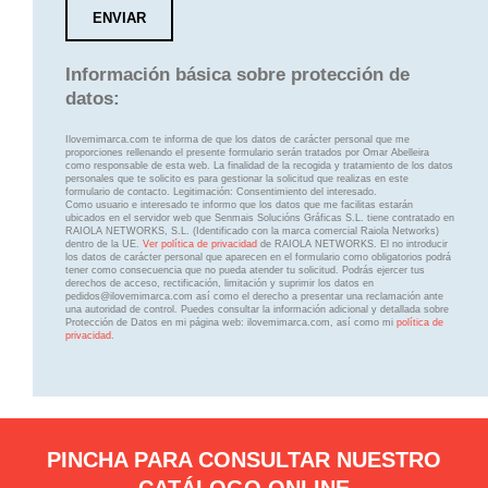
Información básica sobre protección de
datos:
Ilovemimarca.com te informa de que los datos de carácter personal que me
proporciones rellenando el presente formulario serán tratados por Omar Abelleira
como responsable de esta web. La finalidad de la recogida y tratamiento de los datos
personales que te solicito es para gestionar la solicitud que realizas en este
formulario de contacto. Legitimación: Consentimiento del interesado.
Como usuario e interesado te informo que los datos que me facilitas estarán
ubicados en el servidor web que Senmais Solucións Gráficas S.L. tiene contratado en
RAIOLA NETWORKS, S.L. (Identificado con la marca comercial Raiola Networks)
dentro de la UE.
Ver política de privacidad
de RAIOLA NETWORKS. El no introducir
los datos de carácter personal que aparecen en el formulario como obligatorios podrá
tener como consecuencia que no pueda atender tu solicitud. Podrás ejercer tus
derechos de acceso, rectificación, limitación y suprimir los datos en
pedidos@ilovemimarca.com así como el derecho a presentar una reclamación ante
una autoridad de control. Puedes consultar la información adicional y detallada sobre
Protección de Datos en mi página web: ilovemimarca.com, así como mi
política de
privacidad
.
PINCHA PARA CONSULTAR NUESTRO
CATÁLOGO ONLINE