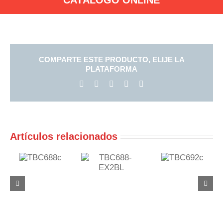
COMPARTE ESTE PRODUCTO, ELIJE LA
PLATAFORMA
Facebook
X
LinkedIn
Pinterest
Correo
electrónico
Artículos relacionados
688c
TBC692c
TBC688-
EX2BL
TBC692