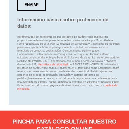
Información básica sobre protección de
datos:
Ilovemimarca.com te informa de que los datos de carácter personal que me
proporciones rellenando el presente formulario serán tratados por Omar Abelleira
como responsable de esta web. La finalidad de la recogida y tratamiento de los datos
personales que te solicito es para gestionar la solicitud que realizas en este
formulario de contacto. Legitimación: Consentimiento del interesado.
Como usuario e interesado te informo que los datos que me facilitas estarán
ubicados en el servidor web que Senmais Solucións Gráficas S.L. tiene contratado en
RAIOLA NETWORKS, S.L. (Identificado con la marca comercial Raiola Networks)
dentro de la UE.
Ver política de privacidad
de RAIOLA NETWORKS. El no introducir
los datos de carácter personal que aparecen en el formulario como obligatorios podrá
tener como consecuencia que no pueda atender tu solicitud. Podrás ejercer tus
derechos de acceso, rectificación, limitación y suprimir los datos en
pedidos@ilovemimarca.com así como el derecho a presentar una reclamación ante
una autoridad de control. Puedes consultar la información adicional y detallada sobre
Protección de Datos en mi página web: ilovemimarca.com, así como mi
política de
privacidad
.
PINCHA PARA CONSULTAR NUESTRO
CATÁLOGO ONLINE