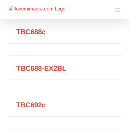
Saltar
al
contenido
TBC688c
TBC688-EX2BL
TBC692c